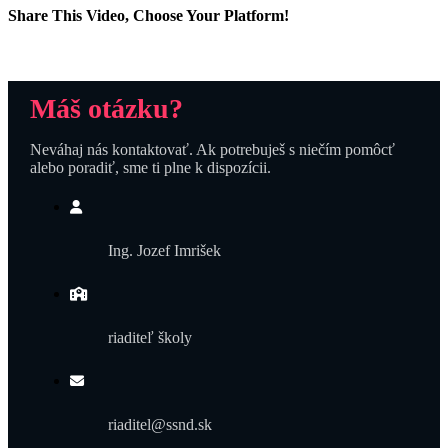
Share This Video, Choose Your Platform!
Facebook
Twitter
Reddit
LinkedIn
WhatsApp
Tumblr
Pinterest
Vk
Email
Máš otázku?
Neváhaj nás kontaktovať. Ak potrebuješ s niečím pomôcť
alebo poradiť, sme ti plne k dispozícii.
Ing. Jozef Imrišek
riaditeľ školy
riaditel@ssnd.sk