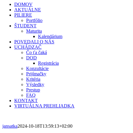
DOMOV
AKTUÁLNE
PILIERE
Portfólio
ŠTUDENT
Maturita
Kalendárium
POVEDALI O NÁS
UCHÁDZAČ
Čo ťa čaká
DOD
Registrácia
Konzultácie
Prijímačky
Kritéria
Výsledky
Prestup
FAQ
KONTAKT
VIRTUÁLNA PREHLIADKA
jansatka
2024-10-18T13:59:13+02:00