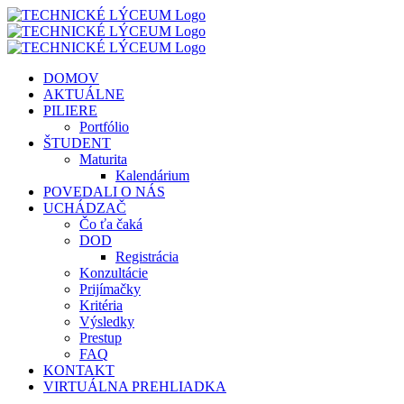
Skip
to
content
DOMOV
AKTUÁLNE
PILIERE
Portfólio
ŠTUDENT
Maturita
Kalendárium
POVEDALI O NÁS
UCHÁDZAČ
Čo ťa čaká
DOD
Registrácia
Konzultácie
Prijímačky
Kritéria
Výsledky
Prestup
FAQ
KONTAKT
VIRTUÁLNA PREHLIADKA