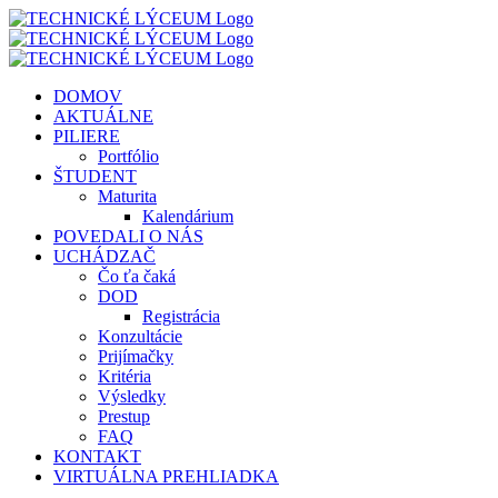
Skip
to
content
DOMOV
AKTUÁLNE
PILIERE
Portfólio
ŠTUDENT
Maturita
Kalendárium
POVEDALI O NÁS
UCHÁDZAČ
Čo ťa čaká
DOD
Registrácia
Konzultácie
Prijímačky
Kritéria
Výsledky
Prestup
FAQ
KONTAKT
VIRTUÁLNA PREHLIADKA