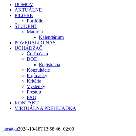
DOMOV
AKTUÁLNE
PILIERE
Portfólio
ŠTUDENT
Maturita
Kalendárium
POVEDALI O NÁS
UCHÁDZAČ
Čo ťa čaká
DOD
Registrácia
Konzultácie
Prijímačky
Kritéria
Výsledky
Prestup
FAQ
KONTAKT
VIRTUÁLNA PREHLIADKA
jansatka
2024-10-18T13:58:46+02:00