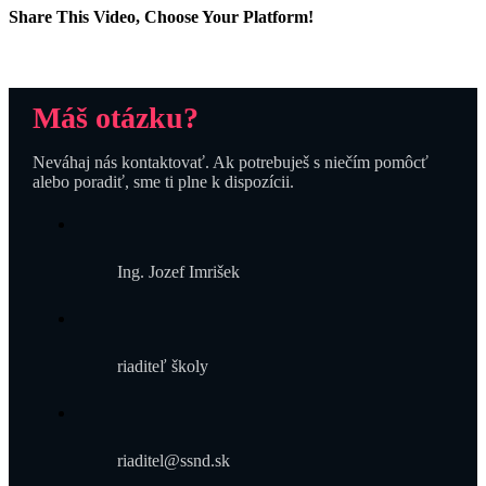
Share This Video, Choose Your Platform!
Facebook
Twitter
Reddit
LinkedIn
WhatsApp
Tumblr
Pinterest
Vk
Email
Máš otázku?
Neváhaj nás kontaktovať. Ak potrebuješ s niečím pomôcť
alebo poradiť, sme ti plne k dispozícii.
Ing. Jozef Imrišek
riaditeľ školy
riaditel@ssnd.sk