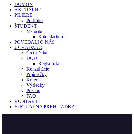
DOMOV
AKTUÁLNE
PILIERE
Portfólio
ŠTUDENT
Maturita
Kalendárium
POVEDALI O NÁS
UCHÁDZAČ
Čo ťa čaká
DOD
Registrácia
Konzultácie
Prijímačky
Kritéria
Výsledky
Prestup
FAQ
KONTAKT
VIRTUÁLNA PREHLIADKA