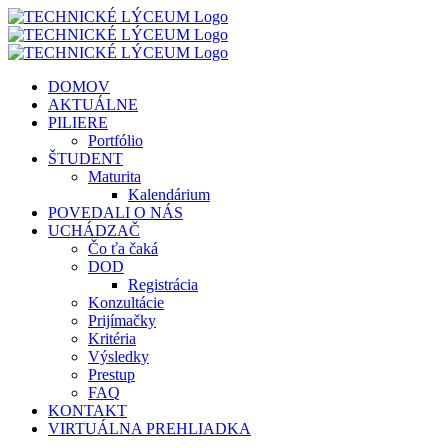
Skip
to
content
DOMOV
AKTUÁLNE
PILIERE
Portfólio
ŠTUDENT
Maturita
Kalendárium
POVEDALI O NÁS
UCHÁDZAČ
Čo ťa čaká
DOD
Registrácia
Konzultácie
Prijímačky
Kritéria
Výsledky
Prestup
FAQ
KONTAKT
VIRTUÁLNA PREHLIADKA