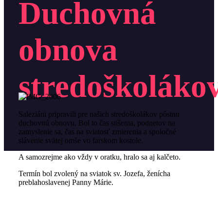
Duchovná
obnova
stredoškoláko
Saleziáni pripravili pre našich stredoškolákov pôstnu
duchovnú obnovu. Bol to čas stíšenia, podnetov na
zamyslenie sa, čas na sviatosť zmierenia a spoločné
slávenie svätej omše vo farskom kostole.
A samozrejme ako vždy v oratku, hralo sa aj kalčeto.
Termín bol zvolený na sviatok sv. Jozefa, ženícha
preblahoslavenej Panny Márie.