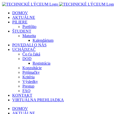
Skip
to
DOMOV
content
AKTUÁLNE
PILIERE
Portfólio
ŠTUDENT
Maturita
Kalendárium
POVEDALI O NÁS
UCHÁDZAČ
Čo ťa čaká
DOD
Registrácia
Konzultácie
Prijímačky
Kritéria
Výsledky
Prestup
FAQ
KONTAKT
VIRTUÁLNA PREHLIADKA
DOMOV
AKTUÁLNE