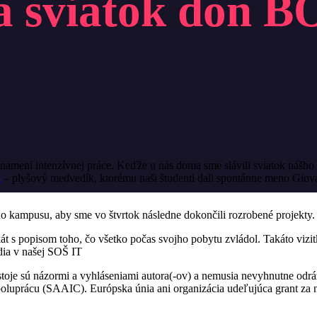
 sviatok don 
namení intenzívnej práce. Keďže u nás doma sme slávili sviatok nášho 
z
– plyšový medvedík, ktorému naši študenti dali spontánne meno Giov
šho kampusu, aby sme vo štvrtok následne dokončili rozrobené projekty.
át s popisom toho, čo všetko počas svojho pobytu zvládol. Takáto vizit
dia v našej SOŠ IT
oje sú názormi a vyhláseniami autora(-ov) a nemusia nevyhnutne odráž
oluprácu (SAAIC). Európska únia ani organizácia udeľujúca grant za 