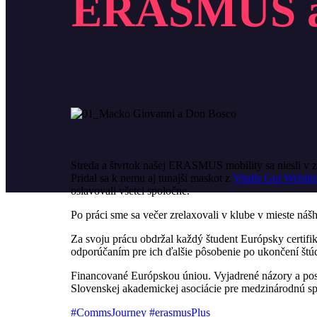
ERASMUS a
Streda a štvrtok našej ERASMUS mobility sa niesli v z
Pridal sa k nemu aj tunajší maskot z
Vitalis Gut Wehlit
oslavovali všetci spoločne.
Po práci sme sa večer zrelaxovali v klube v mieste ná
Za svoju prácu obdržal každý študent Európsky certifik
odporúčaním pre ich ďalšie pôsobenie po ukončení štú
Financované Európskou úniou. Vyjadrené názory a post
Slovenskej akademickej asociácie pre medzinárodnú sp
#CommsJourney
#erasmusPlus