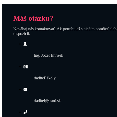
Máš otázku?
Neváhaj nás kontaktovať. Ak potrebuješ s niečím pomôcť alebo
dispozícii.
Ing. Jozef Imrišek
riaditeľ školy
riaditel@ssnd.sk