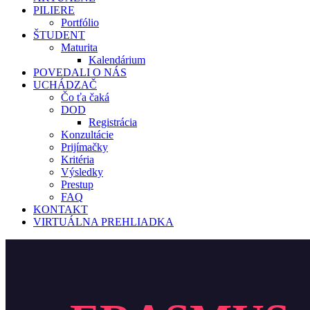
PILIERE
Portfólio
ŠTUDENT
Maturita
Kalendárium
POVEDALI O NÁS
UCHÁDZAČ
Čo ťa čaká
DOD
Registrácia
Konzultácie
Prijímačky
Kritéria
Výsledky
Prestup
FAQ
KONTAKT
VIRTUÁLNA PREHLIADKA