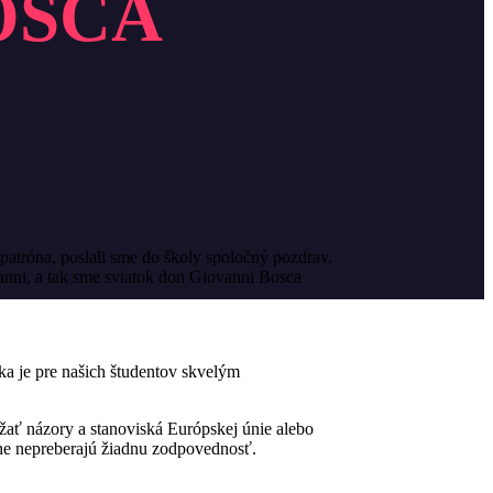
BOSCA
patróna, poslali sme do školy spoločný pozdrav.
anni, a tak sme sviatok don Giovanni Bosca
ka je pre našich študentov skvelým
ať názory a stanoviská Európskej únie alebo
ne nepreberajú žiadnu zodpovednosť.