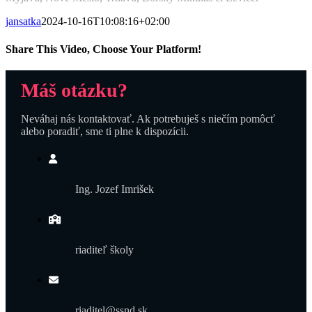
jansatka
2024-10-16T10:08:16+02:00
Share This Video, Choose Your Platform!
Facebook
Twitter
Reddit
LinkedIn
WhatsApp
Tumblr
Pinterest
Vk
Email
Máš otázku?
Neváhaj nás kontaktovať. Ak potrebuješ s niečím pomôcť
alebo poradiť, sme ti plne k dispozícii.
Ing. Jozef Imrišek
riaditeľ školy
riaditel@ssnd.sk