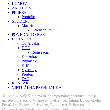
DOMOV
AKTUÁLNE
PILIERE
Portfólio
ŠTUDENT
Maturita
Kalendárium
POVEDALI O NÁS
UCHÁDZAČ
Čo ťa čaká
DOD
Registrácia
Konzultácie
Prijímačky
Kritéria
Výsledky
Prestup
FAQ
KONTAKT
VIRTUÁLNA PREHLIADKA
Áno…
Naša škola má už nadregionálny charakter, keď ju
navštevujú žiaci od Vitanovej, Čadce, cez Žilinu, Bytču, okolie
Považskej Bystrice, Prievidzu, Bánovce n. Bebravou, až po
Myjavu, Nové Mesto, Trnavu, Borský Mikuláš či Levice.