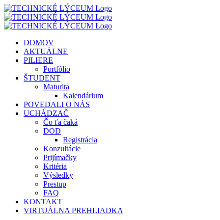
Skip
to
content
DOMOV
AKTUÁLNE
PILIERE
Portfólio
ŠTUDENT
Maturita
Kalendárium
POVEDALI O NÁS
UCHÁDZAČ
Čo ťa čaká
DOD
Registrácia
Konzultácie
Prijímačky
Kritéria
Výsledky
Prestup
FAQ
KONTAKT
VIRTUÁLNA PREHLIADKA