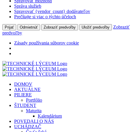
Spravovať možnosti
Správa služieb
Spravovať {vendor_count} dodávateľov
Prečítajte si viac o týchto účeloch
Zobraziť
Prijať
Odmietnúť
Zobraziť predvoľby
Uložiť predvoľby
predvoľby
Zásady používania súborov cookie
Skip
to
content
DOMOV
AKTUÁLNE
PILIERE
Portfólio
ŠTUDENT
Maturita
Kalendárium
POVEDALI O NÁS
UCHÁDZAČ
Čo ťa čaká