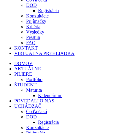
DOD
Registrácia
Konzultácie
Prijímačky
Kritéria
Výsledky
Prestup
FAQ
KONTAKT
VIRTUÁLNA PREHLIADKA
DOMOV
AKTUÁLNE
PILIERE
Portfólio
ŠTUDENT
Maturita
Kalendárium
POVEDALI O NÁS
UCHÁDZAČ
Čo ťa čaká
DOD
Registrácia
Konzultácie
Prijímačky