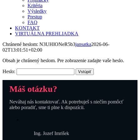
Kritéria
Výsledky
Prestup
FAQ
KONTAKT
VIRTUÁLNA PREHLIADKA
Chránené heslom: N3UHIONeR5b3
jansatka
2026-06-
02T13:01:51+02:00
Obsah je chránený heslom. Pre zobrazenie zadajte vaše heslo.
Heslo:
Máš otázku?
Neváhaj nás kontaktovať. Ak potrebuješ s niečím pomôcť
alebo poradiť, sme ti plne k dispozícii.
Ing. Jozef Imrišek