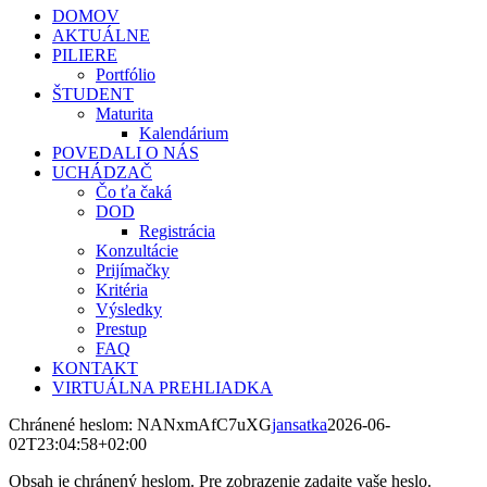
DOMOV
AKTUÁLNE
PILIERE
Portfólio
ŠTUDENT
Maturita
Kalendárium
POVEDALI O NÁS
UCHÁDZAČ
Čo ťa čaká
DOD
Registrácia
Konzultácie
Prijímačky
Kritéria
Výsledky
Prestup
FAQ
KONTAKT
VIRTUÁLNA PREHLIADKA
Chránené heslom: NANxmAfC7uXG
jansatka
2026-06-
02T23:04:58+02:00
Obsah je chránený heslom. Pre zobrazenie zadajte vaše heslo.