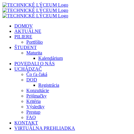
Skip
to
content
DOMOV
AKTUÁLNE
PILIERE
Portfólio
ŠTUDENT
Maturita
Kalendárium
POVEDALI O NÁS
UCHÁDZAČ
Čo ťa čaká
DOD
Registrácia
Konzultácie
Prijímačky
Kritéria
Výsledky
Prestup
FAQ
KONTAKT
VIRTUÁLNA PREHLIADKA