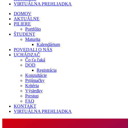
VIRTUÁLNA PREHLIADKA
DOMOV
AKTUÁLNE
PILIERE
Portfólio
ŠTUDENT
Maturita
Kalendárium
POVEDALI O NÁS
UCHÁDZAČ
Čo ťa čaká
DOD
Registrácia
Konzultácie
Prijímačky
Kritéria
Výsledky
Prestup
FAQ
KONTAKT
VIRTUÁLNA PREHLIADKA