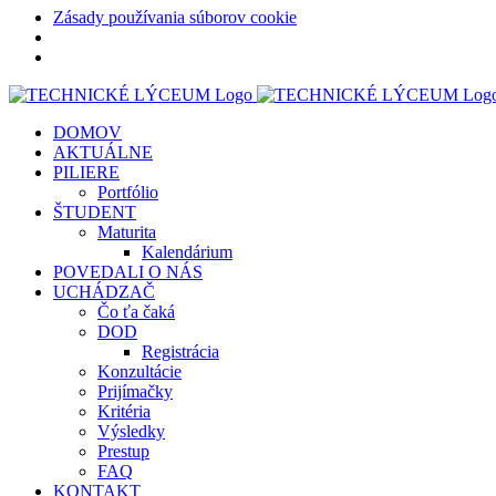
Zásady používania súborov cookie
Skip
to
DOMOV
content
AKTUÁLNE
PILIERE
Portfólio
ŠTUDENT
Maturita
Kalendárium
POVEDALI O NÁS
UCHÁDZAČ
Čo ťa čaká
DOD
Registrácia
Konzultácie
Prijímačky
Kritéria
Výsledky
Prestup
FAQ
KONTAKT