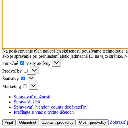
Na poskytovanie tých najlepších skúseností používame technológie, a
ako je správanie pri prehliadaní alebo jedinečné ID na tejto stránke. 
Funkčné
Funkčné
Vždy aktívny
Predvoľby
Predvoľby
Štatistiky
Štatistiky
Marketing
Marketing
Spravovať možnosti
Správa služieb
Spravovať {vendor_count} dodávateľov
Prečítajte si viac o týchto účeloch
Zobraziť 
Prijať
Odmietnúť
Zobraziť predvoľby
Uložiť predvoľby