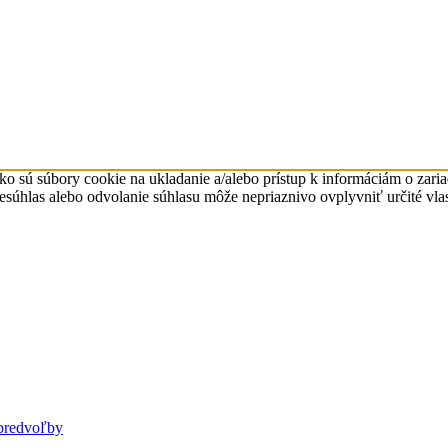
ko sú súbory cookie na ukladanie a/alebo prístup k informáciám o zari
Nesúhlas alebo odvolanie súhlasu môže nepriaznivo ovplyvniť určité vlas
predvoľby