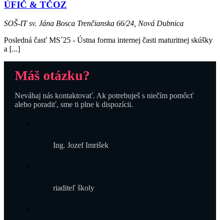
ÚFIČ & TČOZ
SOŠ-IT sv. Jána Bosca
Trenčianska 66/24, Nová Dubnica
Posledná časť MS´25 - Ústna forma internej časti maturitnej skúšky
a [...]
Máš otázku?
Neváhaj nás kontaktovať. Ak potrebuješ s niečím pomôcť
alebo poradiť, sme ti plne k dispozícii.
Ing. Jozef Imrišek
riaditeľ školy