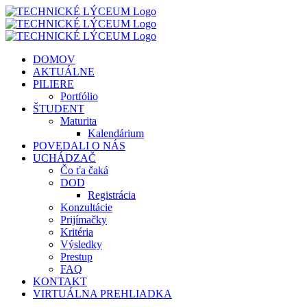
Skip
to
content
DOMOV
AKTUÁLNE
PILIERE
Portfólio
ŠTUDENT
Maturita
Kalendárium
POVEDALI O NÁS
UCHÁDZAČ
Čo ťa čaká
DOD
Registrácia
Konzultácie
Prijímačky
Kritéria
Výsledky
Prestup
FAQ
KONTAKT
VIRTUÁLNA PREHLIADKA