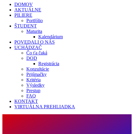
DOMOV
AKTUÁLNE
PILIERE
Portfólio
ŠTUDENT
Maturita
Kalendárium
POVEDALI O NÁS
UCHÁDZAČ
Čo ťa čaká
DOD
Registrácia
Konzultácie
Prijímačky
Kritéria
Výsledky
Prestup
FAQ
KONTAKT
VIRTUÁLNA PREHLIADKA