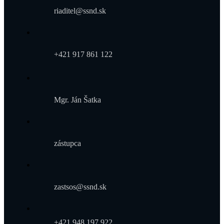
riaditel@ssnd.sk
+421 917 861 122
Mgr. Ján Šatka
zástupca
zastsos@ssnd.sk
+421 948 197 922